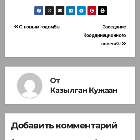
Навигация
С новым годом!￼
Заседание
Координационного
по
совета￼
записям
От
Казылган Кужаан
Добавить комментарий