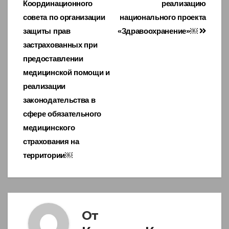
записям
Координационного
реализацию
совета по организации
национального проекта
защиты прав
«Здравоохранение»￼
застрахованных при
предоставлении
медицинской помощи и
реализации
законодательства в
сфере обязательного
медицинского
страхования на
территории￼
От