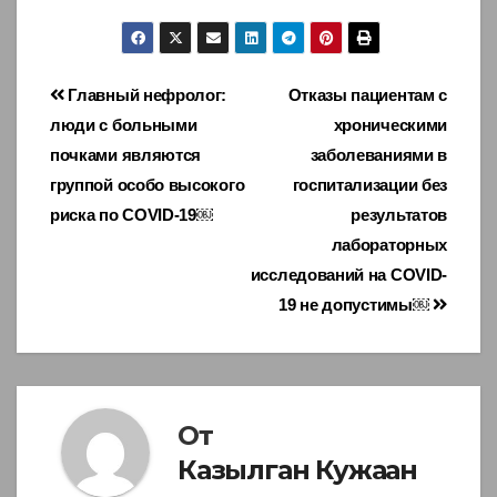
Навигация
Главный нефролог:
Отказы пациентам с
люди с больными
хроническими
по
почками являются
заболеваниями в
записям
группой особо высокого
госпитализации без
риска по COVID-19￼
результатов
лабораторных
исследований на COVID-
19 не допустимы￼
От
Казылган Кужаан