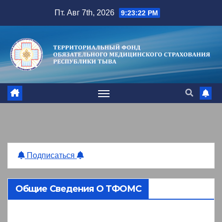
Перейти
Пт. Авг 7th, 2026
9:23:22 PM
к
содержимому
Подписаться
Общие Сведения О ТФОМС