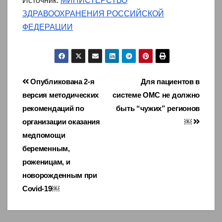
Источник:
МИНИСТЕРСТВО
ЗДРАВООХРАНЕНИЯ РОССИЙСКОЙ
ФЕДЕРАЦИИ
Навигация
Опубликована 2-я
Для пациентов в
версия методических
системе ОМС не должно
по
рекомендаций по
быть “чужих” регионов
записям
организации оказания
￼
медпомощи
беременным,
роженицам, и
новорожденным при
Covid-19￼