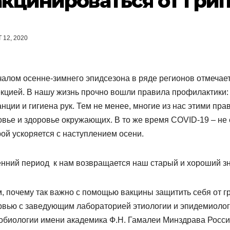
акцинироваться от гри
 12, 2020
чалом осенне-зимнего эпидсезона в ряде регионов отмечае
кцией. В нашу жизнь прочно вошли правила профилактики
нции и гигиена рук. Тем не менее, многие из нас этими пр
овье и здоровье окружающих. В то же время COVID-19 – не
рой ускоряется с наступлением осени.
енний период к нам возвращается наш старый и хороший зн
м, почему так важно с помощью вакцины защитить себя от гр
рвью с заведующим лабораторией этиологии и эпидемиоло
обиологии имени академика Ф.Н. Гамалеи Минздрава России