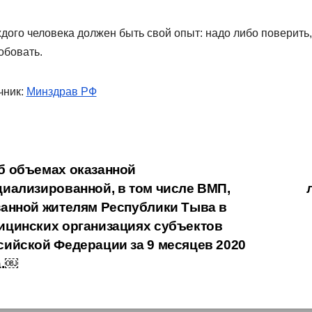
дого человека должен быть свой опыт: надо либо поверить, 
обовать.
чник:
Минздрав РФ
вигация
 объемах оказанной
циализированной, в том числе ВМП,
занной жителям Республики Тыва в
писям
ицинских организациях субъектов
сийской Федерации за 9 месяцев 2020
а.￼