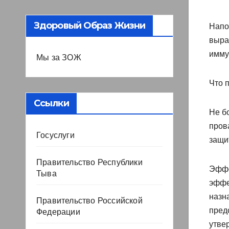
Здоровый Образ Жизни
Напо
выра
имму
Мы за ЗОЖ
Что 
Ссылки
Не б
пров
Госуслуги
защи
Правительство Республики
Эффе
Тыва
эффе
назна
Правительство Российской
пред
Федерации
утве