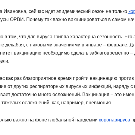
а Ивановна, сейчас идет эпидемический сезон не только
ко
русы ОРВИ. Почему так важно вакцинироваться в самом на
о в том, что для вируса гриппа характерна сезонность. Его
ле декабря, с пиковыми значениями в январе – феврале. Д
нитет, вакцинацию необходимо сделать заблаговременно –
ели.
с как раз благоприятное время пройти вакцинацию против г
чие от других респираторных вирусных инфекций, наряду с
вает достаточно много осложнений. Вакцинация – это именн
х тяжелых осложнений, как, например, пневмония.
олько важно на фоне глобальной пандемии
коронавируса
пр