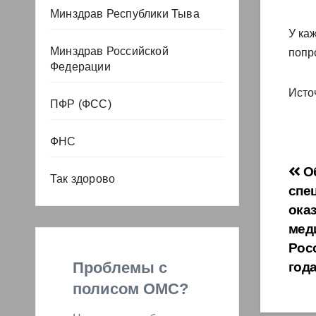
Минздрав Республики Тыва
У каж
Минздрав Российской
попр
Федерации
Исто
ПФР (ФСС)
ФНС
На
Об
Так здорово
спе
по
ока
за
мед
Рос
Проблемы с
год
полисом ОМС?