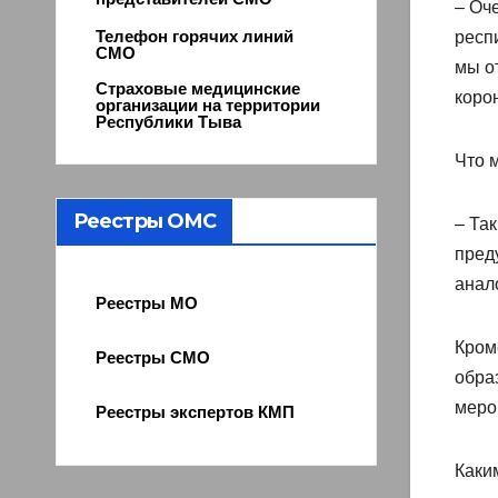
– Оч
Телефон горячих линий
респ
СМО
мы о
Страховые медицинские
коро
организации на территории
Республики Тыва
Что 
Реестры ОМС
– Так
пред
анал
Реестры МО
Кром
Реестры СМО
обра
меро
Реестры экспертов КМП
Каки