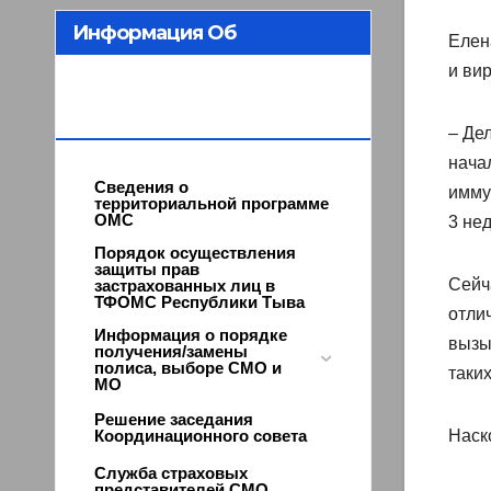
Информация Об
Елен
и ви
Организации ОМС В
Республике Тыва
– Дел
нача
Сведения о
имму
территориальной программе
ОМС
3 нед
Порядок осуществления
защиты прав
Сейча
застрахованных лиц в
ТФОМС Республики Тыва
отли
Информация о порядке
вызы
получения/замены
полиса, выборе СМО и
таки
МО
Решение заседания
Координационного совета
Наск
Служба страховых
представителей СМО