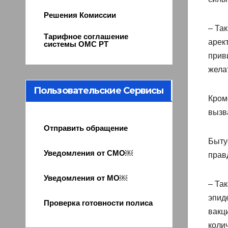
Решения Комиссии
– Та
Тарифное соглашение
арек
системы ОМС РТ
прив
жела
Пользовательские Сервисы
Кроме
вызв
Отправить обращение
Быту
Уведомления от СМО￼
прав
Уведомления от МО￼
– Так
эпиде
Проверка готовности полиса
вакц
коли