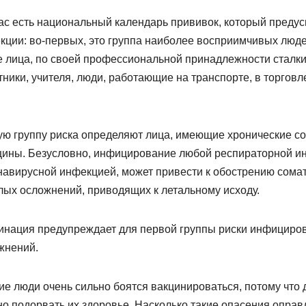
нас есть национальный календарь прививок, который предус
кции: во-первых, это группа наиболее восприимчивых людей
е лица, по своей профессиональной принадлежности стал
тники, учителя, люди, работающие на транспорте, в торгов
.
ую группу риска определяют лица, имеющие хронические с
ины. Безусловно, инфицирование любой респираторной ин
навирусной инфекцией, может привести к обострению сомат
лых осложнений, приводящих к летальному исходу.
инация предупреждает для первой группы риски инфицирова
жнений.
ие люди очень сильно боятся вакцинироваться, потому что 
но подорвать их здоровье. Насколько такие опасения опра