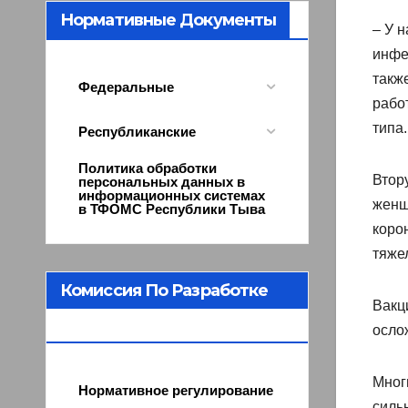
Нормативные Документы
– У 
инфе
такж
Федеральные
рабо
типа
Республиканские
Политика обработки
Втор
персональных данных в
информационных системах
женщ
в ТФОМС Республики Тыва
коро
тяже
Комиссия По Разработке
Вакц
Программы ОМС
осло
Мног
Нормативное регулирование
силь