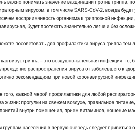
ень важно понимать значение вакцинации против гриппа, п
ираторным вирусом, в том числе SARS-CoV-2, всегда будет 
тсечем восприимчивость организма к гриппозной инфекции, 
навирусная, будет протекать значительно легче и без ослож
можете посоветовать для профилактики вируса гриппа тем
 как вирус гриппа – это воздушно-капельная инфекция, то, 
упреждение распространения вируса от заболевшего к здор
огично рекомендациям при новой коронавирусной инфекци
е того, важной мерой профилактики для любой респиратор
за жизни: прогулки на свежем воздухе, правильное питание
приятий внутри помещения, прием витаминов, ношение мас
м группам населения в первую очередь следует привиться 