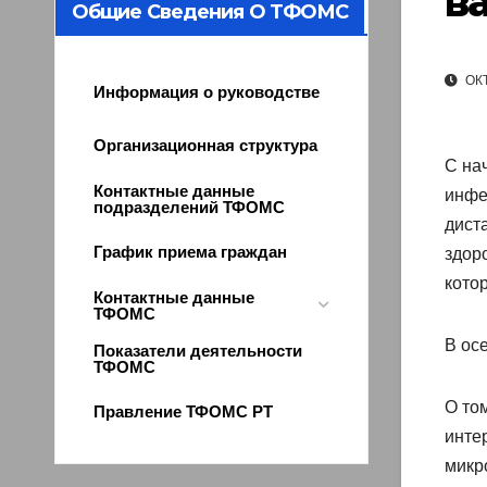
в
Общие Сведения О ТФОМС
ОКТ
Информация о руководстве
Организационная структура
С на
Контактные данные
инфе
подразделений ТФОМС
диста
График приема граждан
здор
кото
Контактные данные
ТФОМС
В ос
Показатели деятельности
ТФОМС
О то
Правление ТФОМС РТ
инте
микр