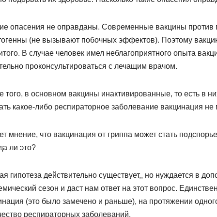
кие опасения не оправданы. Современные вакцины против 
тогенны (не вызывают побочных эффектов). Поэтому вакци
итого. В случае человек имел неблагоприятного опыта вакц
тельно проконсультироваться с лечащим врачом.
 того, в основном вакцины инактивированные, то есть в ни
ать какое-либо респираторное заболевание вакцинация не 
ет мнение, что вакцинация от гриппа может стать подспорь
да ли это?
ая гипотеза действительно существует,, но нуждается в доп
мический сезон и даст нам ответ на этот вопрос. Единствен
инация (это было замечено и раньше), на протяжении одно
чество респираторных заболеваний.