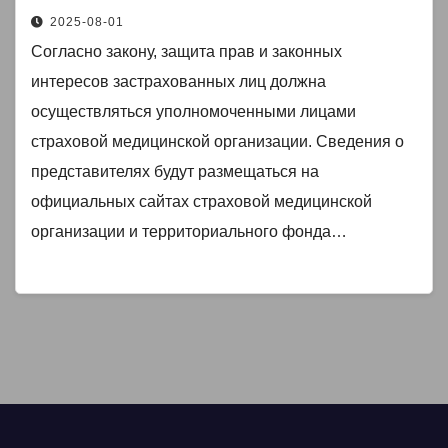
внесены некоторые изменения в
2025-08-01
систему обязательного
Согласно закону, защита прав и законных
медицинского страхования,
интересов застрахованных лиц должна
вступающие в силу с 1 сентября
осуществляться уполномоченными лицами
2025 года.
страховой медицинской организации. Сведения о
представителях будут размещаться на
официальных сайтах страховой медицинской
организации и территориального фонда…